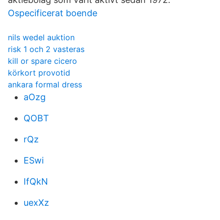
Ospecificerat boende
nils wedel auktion
risk 1 och 2 vasteras
kill or spare cicero
körkort provotid
ankara formal dress
aOzg
QOBT
rQz
ESwi
IfQkN
uexXz